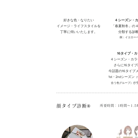
カウンセリング
​パーソナルカ
​好きな色・なりたい
4 シーズン・
イメージ・ライフスタイルを
​「春夏秋冬」の
丁寧に伺いいたします。
分類する診
例：イエロー
16タイプ・
４シーズン・カラ
さらに16タイ
今話題の16タイプ
1st・2ndシーズン
（
が
合う色グループ）
顔タイプ診断®
​所要時間：1時間～1.5