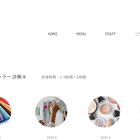
HOME
MENU
STAFF
ご
カラー診断®
​所要時間：1.5時間～2時間
2
STEP 3
STEP 4