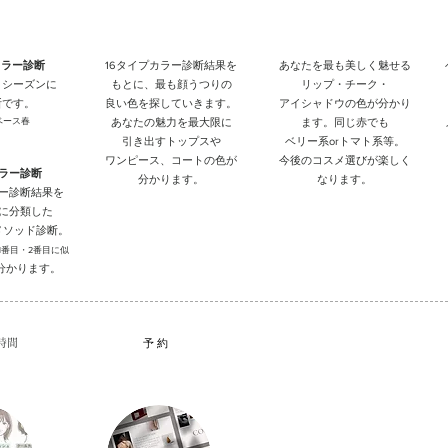
ラー診断
ベストカラーセレクション
​コスメアドバイス
カラー診断
16タイプカラー診断結果を
あなたを最も美しく魅せる
４シーズンに
もとに、最も顔うつりの
リップ・チーク・
断です。
良い色を探していきます。
アイシャドウの色が分かり
ベース春
あなたの魅力を最大限に
ます。同じ赤でも
引き出すトップスや
ベリー系orトマト系等。
ワンピース、コートの色が
今後のコスメ選びが楽しく
カラー診断
分かります。
なります。
ー診断結果を
プに分類した
メソッド診断。
1番目・2番目に似
分かります。
時間
​予 約