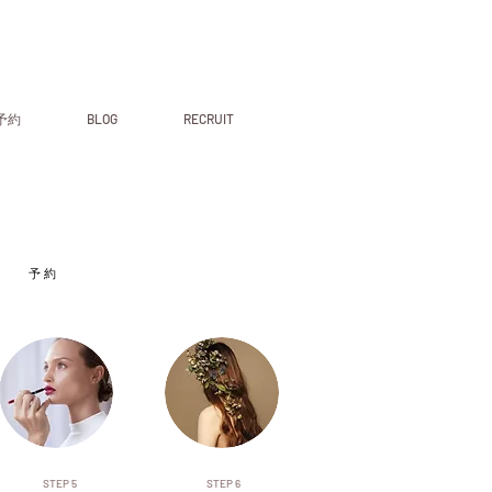
予約
BLOG
RECRUIT
​予 約
STEP 5
STEP 6